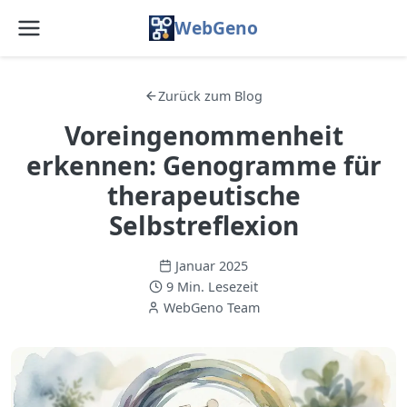
WebGeno
BERUFLICHE WEITERENTWICKLUNG
Startseite
Zurück zum Blog
Funktionen
Voreingenommenheit
erkennen: Genogramme für
Preise
therapeutische
Web-App
Selbstreflexion
Blog
Januar 2025
9 Min. Lesezeit
FAQ
WebGeno Team
Über uns
Dienstleistungen