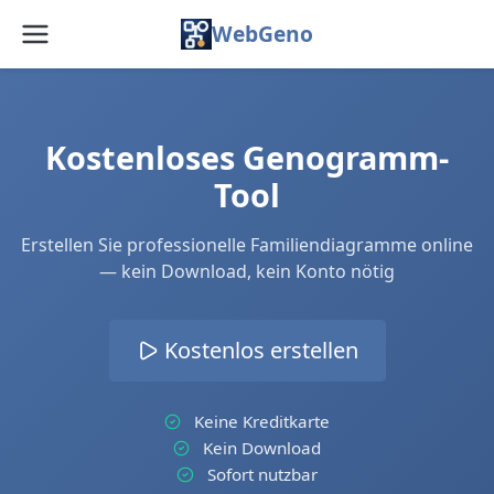
WebGeno
Startseite
Funktionen
Kostenloses Genogramm-
Tool
Preise
Erstellen Sie professionelle Familiendiagramme online
Web-App
— kein Download, kein Konto nötig
Blog
Kostenlos erstellen
FAQ
Über uns
Keine Kreditkarte
Kein Download
Dienstleistungen
Sofort nutzbar