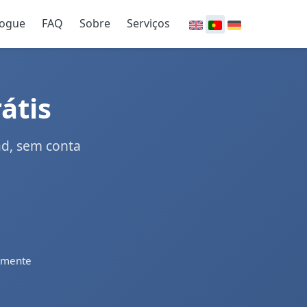
logue
FAQ
Sobre
Serviços
átis
ad, sem conta
amente