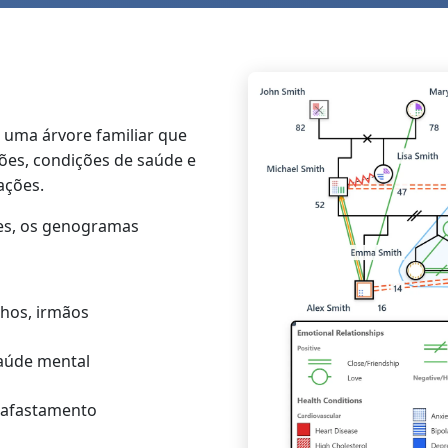
uma árvore familiar que
ões, condições de saúde e
ações.
les, os genogramas
lhos, irmãos
saúde mental
, afastamento