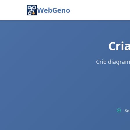
WebGeno
Cri
Crie diagram
Se