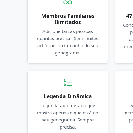
Membros Familiares
47
Ilimitados
Cond
Adicione tantas pessoas
p
quantas precisar. Sem limites
d
artificiais no tamanho do seu
men
genograma.
Legenda Dinâmica
Legenda auto-gerada que
A
mostra apenas o que está no
memb
seu genograma. Sempre
p
precisa.