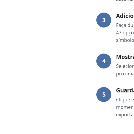
Adicio
3
Faça du
47 opçõ
símbolo
Mostr
4
Selecio
próxima
Guarda
5
Clique 
momento
exporta