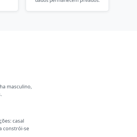
dados permanecem privados.
lha masculino,
.
ções: casal
a constrói-se