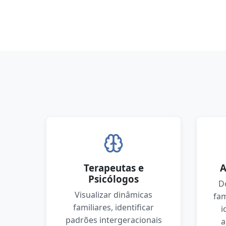
Terapeutas e
A
Psicólogos
D
Visualizar dinâmicas
fam
familiares, identificar
i
padrões intergeracionais
a