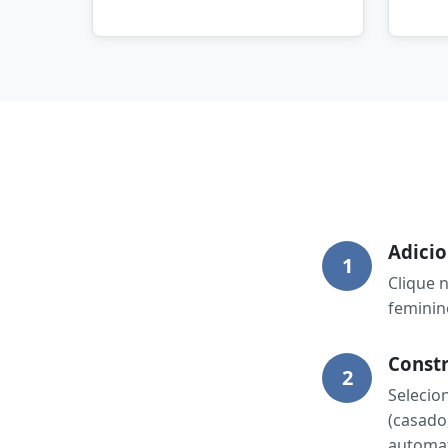
Adicio
1
Clique 
feminin
Constr
2
Selecio
(casado
automa