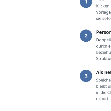
1
Klicken
Vorlage
sie sofo
Person
2
Doppelk
durch e
Beziehu
Struktur
Als ne
3
Speiche
bleibt 
in die 
exporti