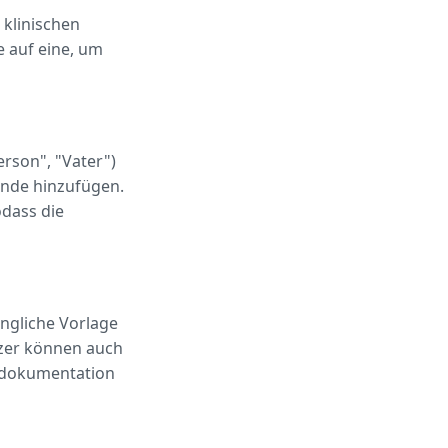
klinischen
 auf eine, um
rson", "Vater")
ände hinzufügen.
dass die
üngliche Vorlage
tzer können auch
endokumentation