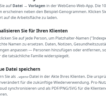
 Sie auf
Datei → Vorlagen
in der WebGeno-Web-App. Die 10 
n erscheinen neben den Beispiel-Genogrammen. Klicken Sie
rt auf die Arbeitsfläche zu laden.
alisieren Sie für Ihren Klienten
licken Sie auf jede Person, um Platzhalter-Namen ("Indexpe
chte Namen zu ersetzen. Daten, Notizen, Gesundheitszust
ngen anpassen — Personen hinzufügen oder entfernen, so
 die tatsächliche Familie widerspiegelt.
ue Datei speichern
rn Sie als
-Datei in der Akte Ihres Klienten. Die urspr
.wgeno
unverändert für die zukünftige Wiederverwendung. Pro-Nu
Cloud synchronisieren und als PDF/PNG/SVG für die Klient
eren.