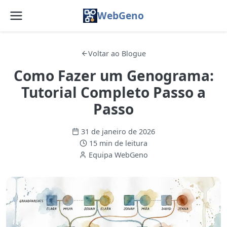
WebGeno
TUTORIAL
Início
Voltar ao Blogue
Funcionalidades
Como Fazer um Genograma:
Tutorial Completo Passo a
Preços
Passo
Web App
31 de janeiro de 2026
Blogue
15 min de leitura
Equipa WebGeno
FAQ
Sobre
Serviços