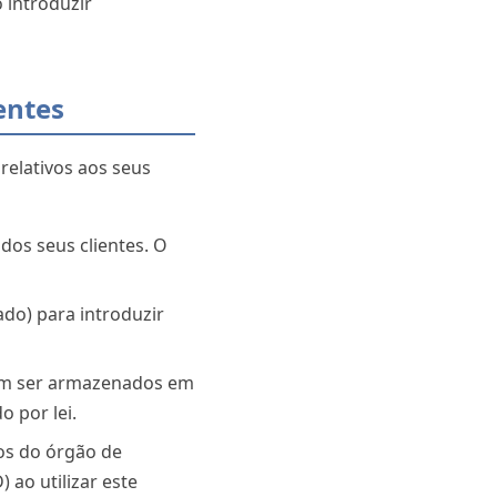
 introduzir
entes
elativos aos seus
dos seus clientes. O
ado) para introduzir
dem ser armazenados em
 por lei.
tos do órgão de
 ao utilizar este