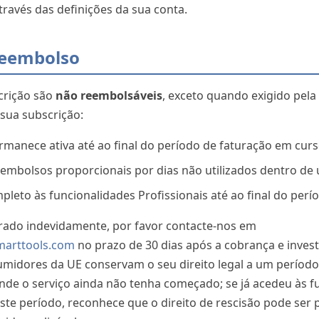
avés das definições da sua conta.
 Reembolso
crição são
não reembolsáveis
, exceto quando exigido pela 
 sua subscrição:
rmanece ativa até ao final do período de faturação em cur
embolsos proporcionais por dias não utilizados dentro de
eto às funcionalidades Profissionais até ao final do perí
brado indevidamente, por favor contacte-nos em
arttools.com
no prazo de 30 dias após a cobrança e inve
idores da UE conservam o seu direito legal a um período 
 onde o serviço ainda não tenha começado; se já acedeu às 
este período, reconhece que o direito de rescisão pode ser