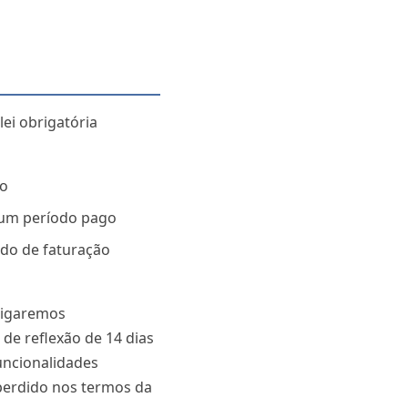
lei obrigatória
so
 um período pago
odo de faturação
stigaremos
de reflexão de 14 dias
funcionalidades
 perdido nos termos da