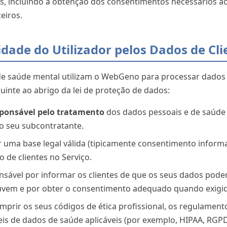
s, incluindo a obtenção dos consentimentos necessários ao
eiros.
idade do Utilizador pelos Dados de Cli
e saúde mental utilizam o WebGeno para processar dados r
eguinte ao abrigo da lei de proteção de dados:
esponsável pelo tratamento
dos dados pessoais e de saúde 
 seu subcontratante.
er uma base legal válida (tipicamente consentimento inform
 de clientes no Serviço.
onsável por informar os clientes de que os seus dados po
uvem e por obter o consentimento adequado quando exigido
umprir os seus códigos de ética profissional, os regulamen
eis de dados de saúde aplicáveis (por exemplo, HIPAA, RGPD)