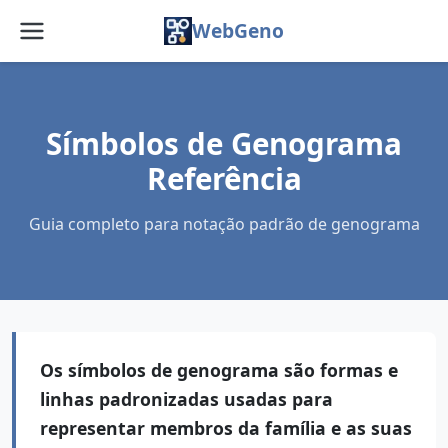
WebGeno
Início
Funcionalidades
Símbolos de Genograma
Referência
Preços
Guia completo para notação padrão de genograma
Web App
Blogue
FAQ
Os símbolos de genograma são formas e
Sobre
linhas padronizadas usadas para
Serviços
representar membros da família e as suas