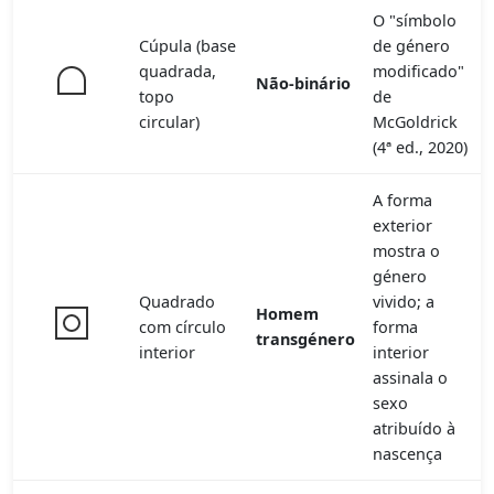
O "símbolo
Cúpula (base
de género
quadrada,
modificado"
Não-binário
topo
de
circular)
McGoldrick
(4ª ed., 2020)
A forma
exterior
mostra o
género
Quadrado
vivido; a
Homem
com círculo
forma
transgénero
interior
interior
assinala o
sexo
atribuído à
nascença