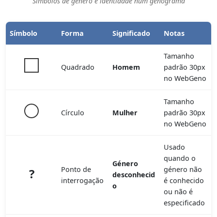
Símbolos de género e identidade num genograma
Símbolo
Forma
Significado
Notas
Tamanho
Quadrado
Homem
padrão 30px
no WebGeno
Tamanho
Círculo
Mulher
padrão 30px
no WebGeno
Usado
quando o
Género
Ponto de
género não
?
desconhecid
interrogação
é conhecido
o
ou não é
especificado